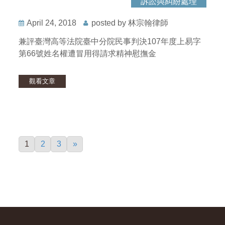
訴訟與糾紛處理
April 24, 2018
posted by 林宗翰律師
兼評臺灣高等法院臺中分院民事判決107年度上易字
第66號姓名權遭冒用得請求精神慰撫金
觀看文章
1
2
3
»