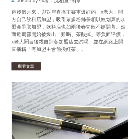
posted by 作者：沈柏亘 律師
這幾個月來，與對岸直播主賽車爆紅的「x老大」開
方自己飲料店加盟，吸引眾多粉絲爭相以較划算的加
盟金爭取加盟，飲料店也如雨後春筍般不斷開幕。然
而近期卻開始被爆出「難喝、茶酸掉」等負面評價，
x老大聞言後親自到各加盟店去試喝，並在網路上開
直播稱「有加盟主會偷換紅茶」。
觀看文章