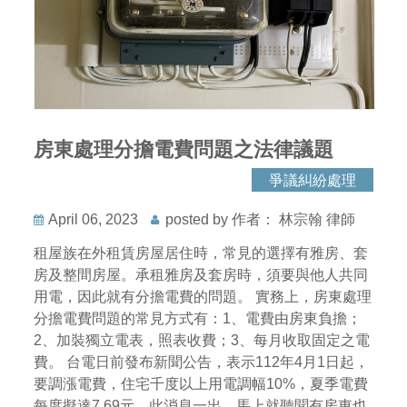
房東處理分擔電費問題之法律議題
爭議糾紛處理
April 06, 2023
posted by 作者： 林宗翰 律師
租屋族在外租賃房屋居住時，常見的選擇有雅房、套
房及整間房屋。承租雅房及套房時，須要與他人共同
用電，因此就有分擔電費的問題。 實務上，房東處理
分擔電費問題的常見方式有：1、電費由房東負擔；
2、加裝獨立電表，照表收費；3、每月收取固定之電
費。 台電日前發布新聞公告，表示112年4月1日起，
要調漲電費，住宅千度以上用電調幅10%，夏季電費
每度擬達7.69元。此消息一出，馬上就聽聞有房東也