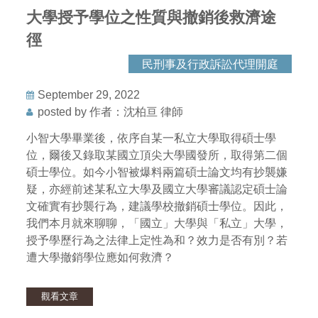
大學授予學位之性質與撤銷後救濟途
徑
民刑事及行政訴訟代理開庭
September 29, 2022
posted by 作者：沈柏亘 律師
小智大學畢業後，依序自某一私立大學取得碩士學
位，爾後又錄取某國立頂尖大學國發所，取得第二個
碩士學位。如今小智被爆料兩篇碩士論文均有抄襲嫌
疑，亦經前述某私立大學及國立大學審議認定碩士論
文確實有抄襲行為，建議學校撤銷碩士學位。因此，
我們本月就來聊聊，「國立」大學與「私立」大學，
授予學歷行為之法律上定性為和？效力是否有別？若
遭大學撤銷學位應如何救濟？
觀看文章