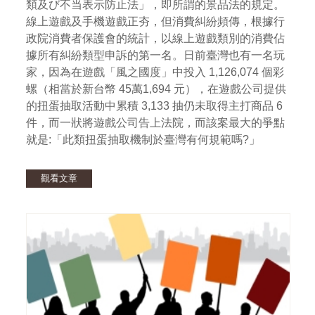
類及び不当表示防止法」，即所謂的景品法的規定。
線上遊戲及手機遊戲正夯，但消費糾紛頻傳，根據行
政院消費者保護會的統計，以線上遊戲類別的消費佔
據所有糾紛類型申訴的第一名。日前臺灣也有一名玩
家，因為在遊戲「風之國度」中投入 1,126,074 個彩
螺（相當於新台幣 45萬1,694 元），在遊戲公司提供
的扭蛋抽取活動中累積 3,133 抽仍未取得主打商品 6
件，而一狀將遊戲公司告上法院，而該案最大的爭點
就是:「此類扭蛋抽取機制於臺灣有何規範嗎?」
觀看文章