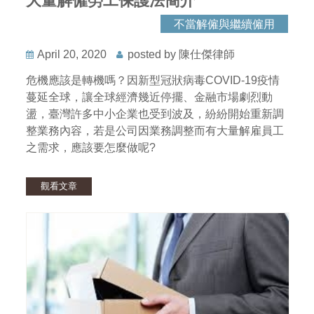
大量解僱勞工保護法簡介
不當解僱與繼續僱用
April 20, 2020
posted by 陳仕傑律師
危機應該是轉機嗎？因新型冠狀病毒COVID-19疫情
蔓延全球，讓全球經濟幾近停擺、金融市場劇烈動
盪，臺灣許多中小企業也受到波及，紛紛開始重新調
整業務內容，若是公司因業務調整而有大量解雇員工
之需求，應該要怎麼做呢?
觀看文章