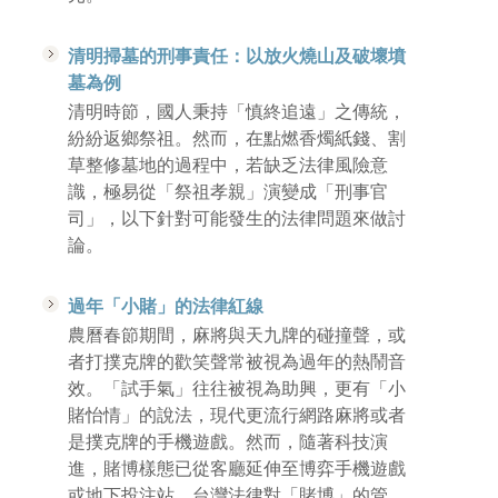
清明掃墓的刑事責任：以放火燒山及破壞墳
墓為例
清明時節，國人秉持「慎終追遠」之傳統，
紛紛返鄉祭祖。然而，在點燃香燭紙錢、割
草整修墓地的過程中，若缺乏法律風險意
識，極易從「祭祖孝親」演變成「刑事官
司」，以下針對可能發生的法律問題來做討
論。
過年「小賭」的法律紅線
農曆春節期間，麻將與天九牌的碰撞聲，或
者打撲克牌的歡笑聲常被視為過年的熱鬧音
效。「試手氣」往往被視為助興，更有「小
賭怡情」的說法，現代更流行網路麻將或者
是撲克牌的手機遊戲。然而，隨著科技演
進，賭博樣態已從客廳延伸至博弈手機遊戲
或地下投注站。台灣法律對「賭博」的管