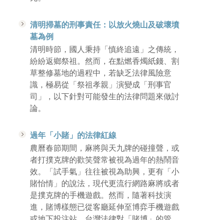
清明掃墓的刑事責任：以放火燒山及破壞墳
墓為例
清明時節，國人秉持「慎終追遠」之傳統，
紛紛返鄉祭祖。然而，在點燃香燭紙錢、割
草整修墓地的過程中，若缺乏法律風險意
識，極易從「祭祖孝親」演變成「刑事官
司」，以下針對可能發生的法律問題來做討
論。
過年「小賭」的法律紅線
農曆春節期間，麻將與天九牌的碰撞聲，或
者打撲克牌的歡笑聲常被視為過年的熱鬧音
效。「試手氣」往往被視為助興，更有「小
賭怡情」的說法，現代更流行網路麻將或者
是撲克牌的手機遊戲。然而，隨著科技演
進，賭博樣態已從客廳延伸至博弈手機遊戲
或地下投注站。台灣法律對「賭博」的管